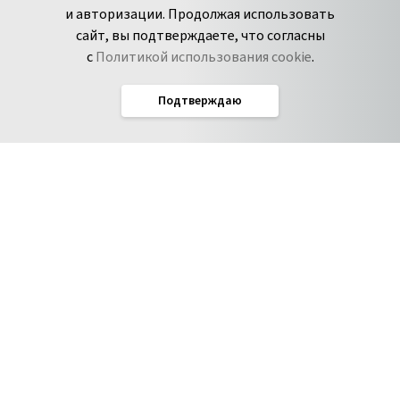
Spark
и авторизации. Продолжая использовать
Сообщить об
Дзен
сайт, вы подтверждаете, что согласны
уязвимости
с
Политикой использования cookie
.
Подтверждаю
Русский
Условия использования
По­ли­ти­ка кон­фи­ден­ци­аль­но­сти
Соглашение об обработке данных
Политика использования cookie
Соглашение об уровне обслуживания Pyrus
IT-аккредитация