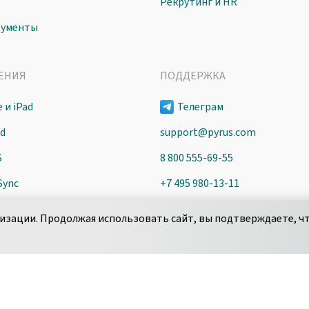
Рекрутинг и HR
рументы
ЕНИЯ
ПОДДЕРЖКА
 и iPad
Телеграм
id
support@pyrus.com
S
8 800 555-69-55
Sync
+7 495 980-13-11
пн-пт с 9 до 18 часов (Мск)
изации. Продолжая использовать сайт, вы подтверждаете, чт
Сообщить об уязвимости