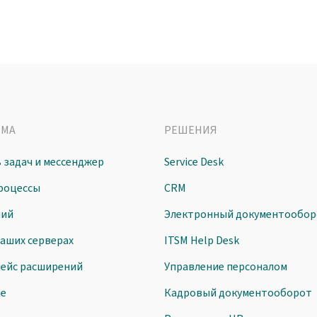
РМА
РЕШЕНИЯ
 задач и мессенджер
Service Desk
роцессы
CRM
ний
Электронный документообор
ваших серверах
ITSM Help Desk
ейс расширений
Управление персоналом
ие
Кадровый документооборот