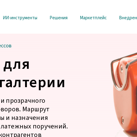
ИИ-инструменты
Решения
Маркетплейс
Внедрен
ессов
 для
хгалтерии
 и прозрачного
оворов. Маршрут
мы и назначения
платежных поручений.
 контрагентов