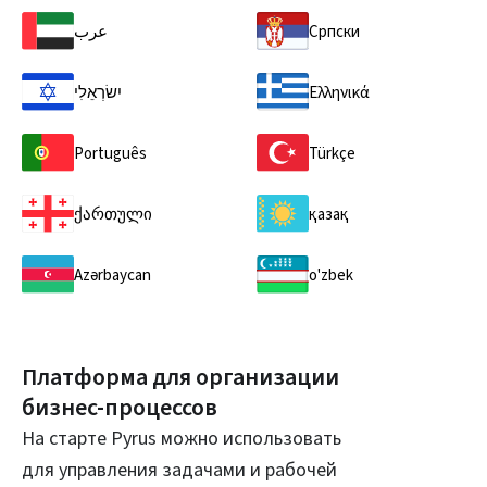
عرب
Српски
יִשׂרְאֵלִי
Ελληνικά
Português
Türkçe
ქართული
қазақ
Azərbaycan
o'zbek
Платформа для организации
бизнес‑процессов
На старте Pyrus можно использовать
для управления задачами и рабочей