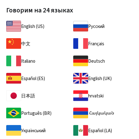
Говорим на
24 языках
English (US)
Русский
中文
Français
Italiano
Deutsch
Español (ES)
English (UK)
日本語
hrvatski
Português (BR)
Український
Español (LA)