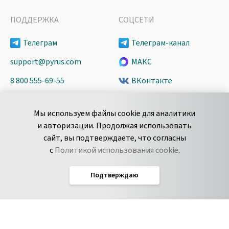
ПОДДЕРЖКА
СОЦСЕТИ
Телеграм
Телеграм-канал
support@pyrus.com
МАКС
8 800 555-69-55
ВКонтакте
+7 495 980-13-11
YouTube
Мы используем файлы cookie для аналитики
пн-пт с 9 до 18 часов (Мск)
Spark
и авторизации. Продолжая использовать
Сообщить об
Дзен
сайт, вы подтверждаете, что согласны
уязвимости
с
Политикой использования cookie
.
Подтверждаю
Русский
Условия использования
По­ли­ти­ка кон­фи­ден­ци­аль­но­сти
Соглашение об обработке данных
Политика использования cookie