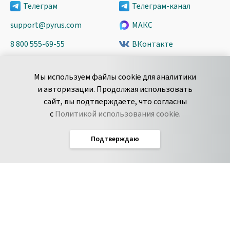
Телеграм
Телеграм-канал
support@pyrus.com
МАКС
8 800 555-69-55
ВКонтакте
+7 495 980-13-11
YouTube
Мы используем файлы cookie для аналитики
пн-пт с 9 до 18 часов (Мск)
Spark
и авторизации. Продолжая использовать
Сообщить об
Дзен
сайт, вы подтверждаете, что согласны
уязвимости
с
Политикой использования cookie
.
Подтверждаю
Русский
Условия использования
По­ли­ти­ка кон­фи­ден­ци­аль­но­сти
Соглашение об обработке данных
Политика использования cookie
Соглашение об уровне обслуживания Pyrus
IT-аккредитация