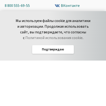
8 800 555-69-55
ВКонтакте
+7 495 980-13-11
YouTube
Мы используем файлы cookie для аналитики
пн-пт с 9 до 18 часов (Мск)
Spark
и авторизации. Продолжая использовать
Сообщить об
Дзен
сайт, вы подтверждаете, что согласны
уязвимости
с
Политикой использования cookie
.
Подтверждаю
Русский
Условия использования
По­ли­ти­ка кон­фи­ден­ци­аль­но­сти
Соглашение об обработке данных
Политика использования cookie
Соглашение об уровне обслуживания Pyrus
IT-аккредитация