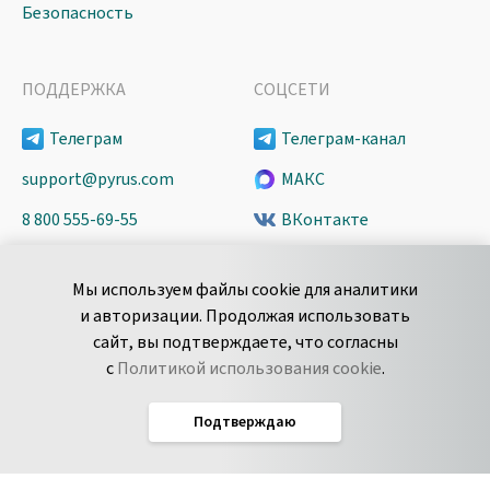
Безопасность
ПОДДЕРЖКА
СОЦСЕТИ
Телеграм
Телеграм-канал
support@pyrus.com
МАКС
8 800 555-69-55
ВКонтакте
+7 495 980-13-11
YouTube
Мы используем файлы cookie для аналитики
пн-пт с 9 до 18 часов (Мск)
Spark
и авторизации. Продолжая использовать
Сообщить об
Дзен
сайт, вы подтверждаете, что согласны
уязвимости
с
Политикой использования cookie
.
Подтверждаю
Русский
Условия использования
По­ли­ти­ка кон­фи­ден­ци­аль­но­сти
Соглашение об обработке данных