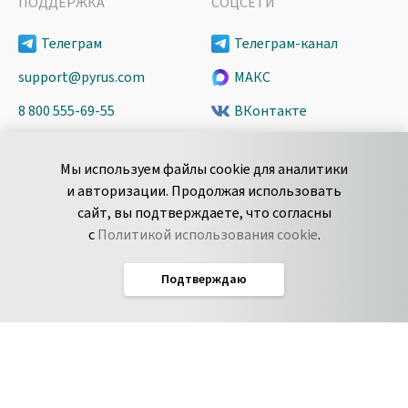
ПОДДЕРЖКА
СОЦСЕТИ
Телеграм
Телеграм-канал
support@pyrus.com
МАКС
8 800 555-69-55
ВКонтакте
+7 495 980-13-11
YouTube
Мы используем файлы cookie для аналитики
пн-пт с 9 до 18 часов (Мск)
Spark
и авторизации. Продолжая использовать
Сообщить об
Дзен
сайт, вы подтверждаете, что согласны
уязвимости
с
Политикой использования cookie
.
Подтверждаю
Русский
Условия использования
По­ли­ти­ка кон­фи­ден­ци­аль­но­сти
Соглашение об обработке данных
Политика использования cookie
Соглашение об уровне обслуживания Pyrus
IT-аккредитация