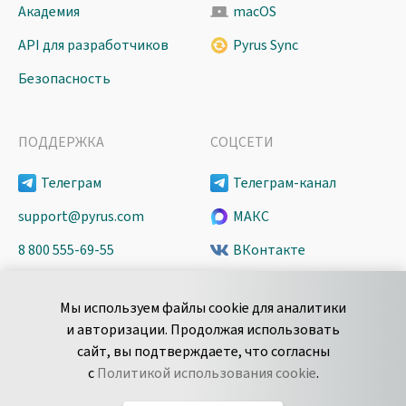
Академия
macOS
API для разработчиков
Pyrus Sync
Безопасность
ПОДДЕРЖКА
СОЦСЕТИ
Телеграм
Телеграм-канал
support@pyrus.com
МАКС
8 800 555-69-55
ВКонтакте
+7 495 980-13-11
YouTube
Мы используем файлы cookie для аналитики
пн-пт с 9 до 18 часов (Мск)
Spark
и авторизации. Продолжая использовать
Сообщить об
Дзен
сайт, вы подтверждаете, что согласны
уязвимости
с
Политикой использования cookie
.