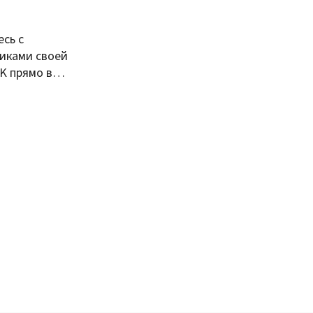
сь с
иками своей
VK прямо в