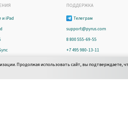
ЕНИЯ
ПОДДЕРЖКА
 и iPad
Телеграм
id
support@pyrus.com
S
8 800 555-69-55
Sync
+7 495 980-13-11
пн-пт с 9 до 18 часов (Мск)
изации. Продолжая использовать сайт, вы подтверждаете, чт
Сообщить об уязвимости
­ци­аль­но­сти
Соглашение об обработке данных
Политика использования cook