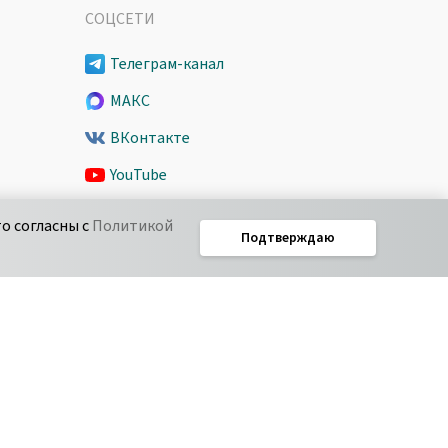
СОЦСЕТИ
Телеграм-канал
МАКС
ВКонтакте
YouTube
Spark
о согласны с
Политикой
Подтверждаю
Дзен
ie
Соглашение об уровне обслуживания Pyrus
IT-аккредитация