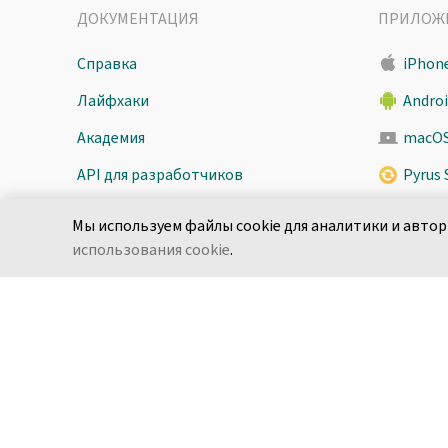
ДОКУМЕНТАЦИЯ
ПРИЛОЖ
Справка
iPhone
Лайфхаки
Andro
Академия
macO
API для разработчиков
Pyrus 
Безопасность
Мы используем файлы cookie для аналитики и автор
использования cookie
.
Русский
Условия использования
По­ли­ти­ка кон­фи­ден