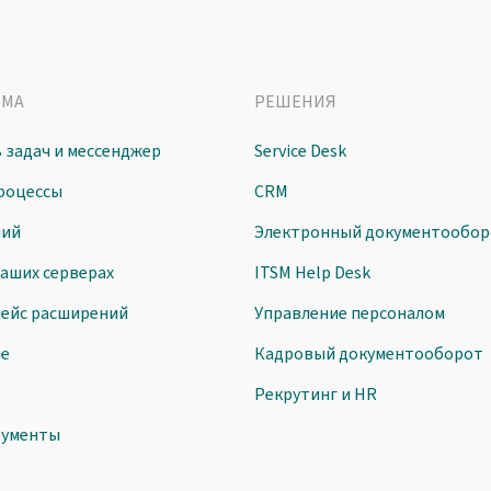
РМА
РЕШЕНИЯ
 задач и мессенджер
Service Desk
роцессы
CRM
ний
Электронный документообор
ваших серверах
ITSM Help Desk
ейс расширений
Управление персоналом
ие
Кадровый документооборот
Рекрутинг и HR
рументы