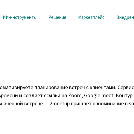
ИИ-инструменты
Решения
Маркетплейс
Внедрен
оматизируете планирование встреч с клиентами. Сервис
емени и создает ссылки на Zoom, Google meet, Контур То
значенной встрече — 2meetup пришлет напоминание в sms