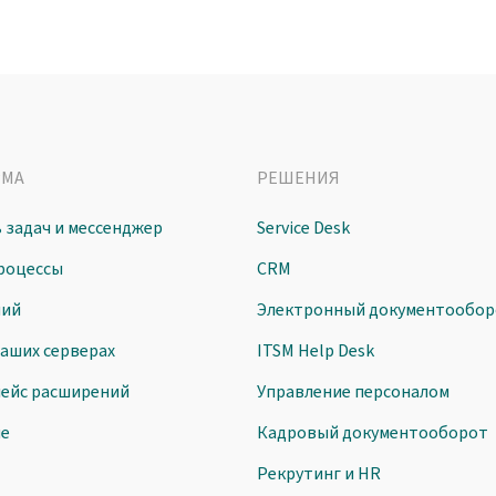
РМА
РЕШЕНИЯ
 задач и мессенджер
Service Desk
роцессы
CRM
ний
Электронный документообор
ваших серверах
ITSM Help Desk
ейс расширений
Управление персоналом
ие
Кадровый документооборот
Рекрутинг и HR