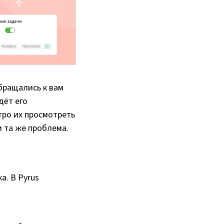
обращались к вам
дёт его
тро их просмотреть
и та же проблема.
а. В Pyrus