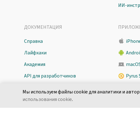
ИИ-инст
ДОКУМЕНТАЦИЯ
ПРИЛОЖ
Справка
iPhone
Лайфхаки
Andro
Академия
macO
API для разработчиков
Pyrus 
Безопасность
Мы используем файлы cookie для аналитики и автор
использования cookie
.
Русский
Условия использования
По­ли­ти­ка кон­фи­ден