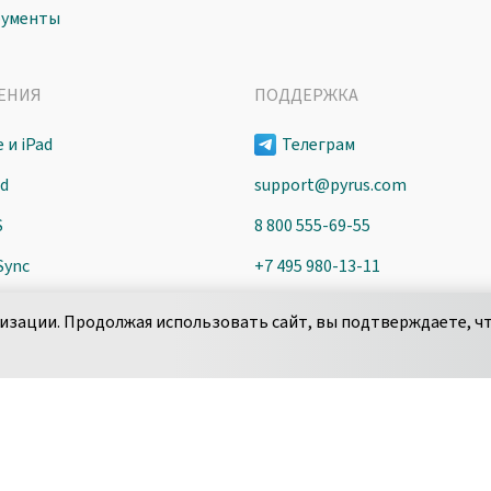
рументы
ЕНИЯ
ПОДДЕРЖКА
 и iPad
Телеграм
id
support@pyrus.com
S
8 800 555-69-55
Sync
+7 495 980-13-11
пн-пт с 9 до 18 часов (Мск)
изации. Продолжая использовать сайт, вы подтверждаете, чт
Сообщить об уязвимости
­ци­аль­но­сти
Соглашение об обработке данных
Политика использования cook