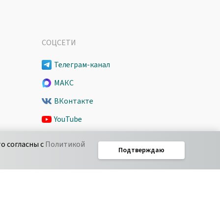
СОЦСЕТИ
Телеграм-канал
МАКС
ВКонтакте
YouTube
Spark
о согласны с
Политикой
Подтверждаю
Дзен
ie
Соглашение об уровне обслуживания Pyrus
IT-аккредитация