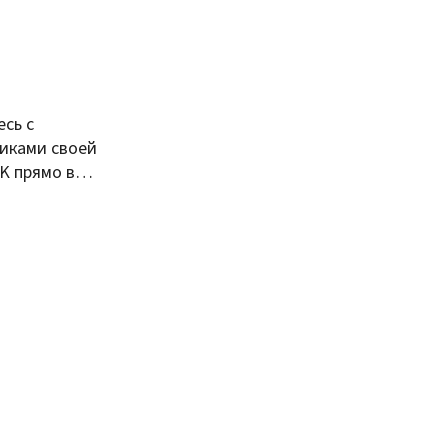
сь с
иками своей
VK прямо в