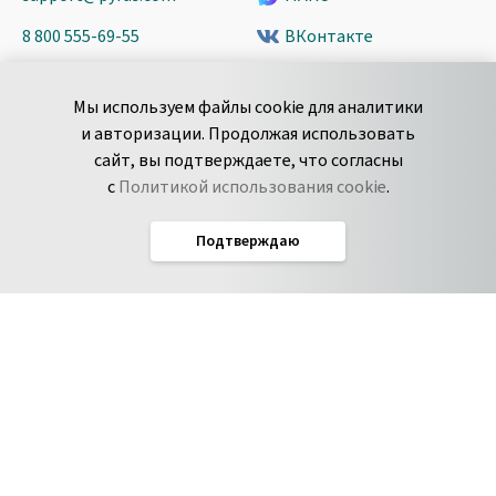
8 800 555-69-55
ВКонтакте
+7 495 980-13-11
YouTube
Мы используем файлы cookie для аналитики
пн-пт с 9 до 18 часов (Мск)
Spark
и авторизации. Продолжая использовать
Сообщить об
Дзен
сайт, вы подтверждаете, что согласны
уязвимости
с
Политикой использования cookie
.
Подтверждаю
Русский
Условия использования
По­ли­ти­ка кон­фи­ден­ци­аль­но­сти
Соглашение об обработке данных
Политика использования cookie
Соглашение об уровне обслуживания Pyrus
IT-аккредитация