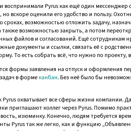
и воспринимали Pyrus как ещё один мессенджер с
о вскоре оценили его удобство и пользу. Охотн
 сроках, возможностью отложить задачу, назнач
а также возможностью закрыть, а потом переоткр
ных файлов и согласований. Ещё сотрудникам н
ужные документы и ссылки, связать её с родстве
му. То есть собрать всё, что нужно по проекту, 
ся формы заявления на отпуск и оформления пер
задач в форме
канбан
. Без неё было бы невозмо
к Pyrus охватывает все сферы жизни компании. Д
ки приглашают коллег через Pyrus. Помимо практ
вость, изюминку. Конечно, людям требуется врем
ты Pyrus так же легко, как и функцию „Объявлен