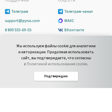
ПОДДЕРЖКА
СОЦСЕТИ
Телеграм
Телеграм-канал
support@pyrus.com
МАКС
8 800 555-69-55
ВКонтакте
+7 495 980-13-11
YouTube
Мы используем файлы cookie для аналитики
пн-пт с 9 до 18 часов (Мск)
Spark
и авторизации. Продолжая использовать
Сообщить об
Дзен
сайт, вы подтверждаете, что согласны
уязвимости
с
Политикой использования cookie
.
Подтверждаю
Русский
Условия использования
По­ли­ти­ка кон­фи­ден­ци­аль­но­сти
Соглашение об обработке данных
Политика использования cookie
Соглашение об уровне обслуживания Pyrus
IT-аккредитация