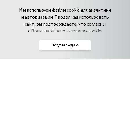
+7 495 980-13-11
YouTube
Мы используем файлы cookie для аналитики
пн-пт с 9 до 18 часов (Мск)
Spark
и авторизации. Продолжая использовать
Сообщить об
Дзен
сайт, вы подтверждаете, что согласны
уязвимости
с
Политикой использования cookie
.
Подтверждаю
Русский
Условия использования
По­ли­ти­ка кон­фи­ден­ци­аль­но­сти
Соглашение об обработке данных
Политика использования cookie
Соглашение об уровне обслуживания Pyrus
IT-аккредитация