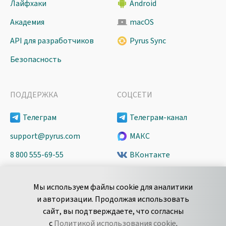
Лайфхаки
Android
Академия
macOS
API для разработчиков
Pyrus Sync
Безопасность
ПОДДЕРЖКА
СОЦСЕТИ
Телеграм
Телеграм-канал
support@pyrus.com
МАКС
8 800 555-69-55
ВКонтакте
+7 495 980-13-11
YouTube
Мы используем файлы cookie для аналитики
пн-пт с 9 до 18 часов (Мск)
Spark
и авторизации. Продолжая использовать
Сообщить об
Дзен
сайт, вы подтверждаете, что согласны
уязвимости
с
Политикой использования cookie
.