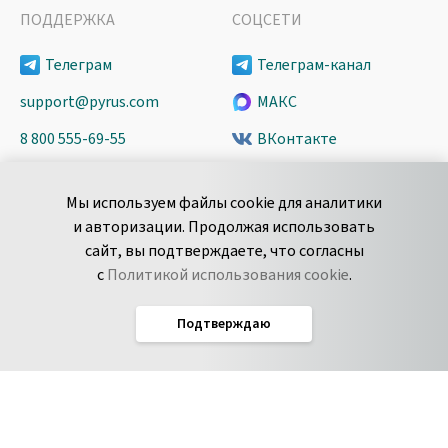
ПОДДЕРЖКА
СОЦСЕТИ
Телеграм
Телеграм-канал
support@pyrus.com
МАКС
8 800 555-69-55
ВКонтакте
+7 495 980-13-11
YouTube
Мы используем файлы cookie для аналитики
пн-пт с 9 до 18 часов (Мск)
Spark
и авторизации. Продолжая использовать
Сообщить об
Дзен
сайт, вы подтверждаете, что согласны
уязвимости
с
Политикой использования cookie
.
Подтверждаю
Русский
Условия использования
По­ли­ти­ка кон­фи­ден­ци­аль­но­сти
Соглашение об обработке данных
Политика использования cookie
Соглашение об уровне обслуживания Pyrus
IT-аккредитация