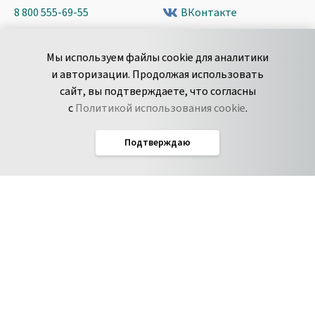
8 800 555-69-55
ВКонтакте
+7 495 980-13-11
YouTube
Мы используем файлы cookie для аналитики
пн-пт с 9 до 18 часов (Мск)
Spark
и авторизации. Продолжая использовать
Сообщить об
Дзен
сайт, вы подтверждаете, что согласны
уязвимости
с
Политикой использования cookie
.
Подтверждаю
Русский
Условия использования
По­ли­ти­ка кон­фи­ден­ци­аль­но­сти
Соглашение об обработке данных
Политика использования cookie
Соглашение об уровне обслуживания Pyrus
IT-аккредитация