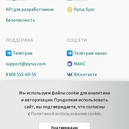
API для разработчиков
Pyrus Sync
Безопасность
ПОДДЕРЖКА
СОЦСЕТИ
Телеграм
Телеграм-канал
support@pyrus.com
МАКС
8 800 555-69-55
ВКонтакте
+7 495 980-13-11
YouTube
Мы используем файлы cookie для аналитики
пн-пт с 9 до 18 часов (Мск)
Spark
и авторизации. Продолжая использовать
Сообщить об
Дзен
сайт, вы подтверждаете, что согласны
уязвимости
с
Политикой использования cookie
.
Подтверждаю