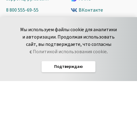
8 800 555-69-55
ВКонтакте
+7 495 980-13-11
YouTube
Мы используем файлы cookie для аналитики
пн-пт с 9 до 18 часов (Мск)
Spark
и авторизации. Продолжая использовать
Сообщить об
Дзен
сайт, вы подтверждаете, что согласны
уязвимости
с
Политикой использования cookie
.
Подтверждаю
Русский
Условия использования
По­ли­ти­ка кон­фи­ден­ци­аль­но­сти
Соглашение об обработке данных
Политика использования cookie
Соглашение об уровне обслуживания Pyrus
IT-аккредитация