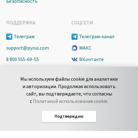
Безопасность
ПОДДЕРЖКА
СОЦСЕТИ
Телеграм
Телеграм-канал
support@pyrus.com
МАКС
8 800 555-69-55
ВКонтакте
+7 495 980-13-11
YouTube
Мы используем файлы cookie для аналитики
пн-пт с 9 до 18 часов (Мск)
Spark
и авторизации. Продолжая использовать
Сообщить об
Дзен
сайт, вы подтверждаете, что согласны
уязвимости
с
Политикой использования cookie
.
Подтверждаю
Русский
Условия использования
По­ли­ти­ка кон­фи­ден­ци­аль­но­сти
Соглашение об обработке данных