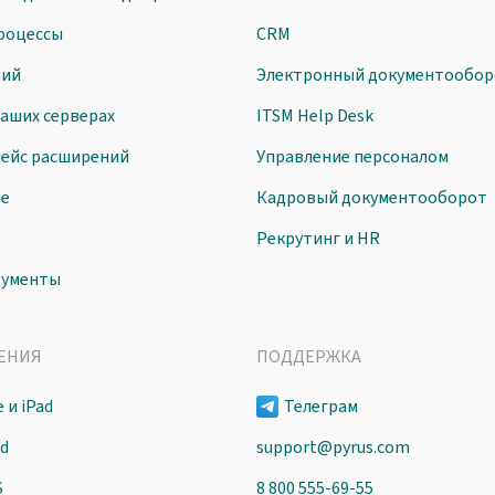
роцессы
CRM
ний
Электронный документообор
ваших серверах
ITSM Help Desk
ейс расширений
Управление персоналом
ие
Кадровый документооборот
Рекрутинг и HR
рументы
ЕНИЯ
ПОДДЕРЖКА
 и iPad
Телеграм
id
support@pyrus.com
S
8 800 555-69-55