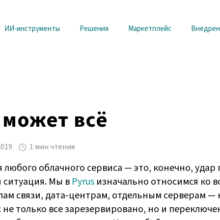
ИИ-инструменты
Решения
Маркетплейс
Внедрен
 может всё
2019
1 мин чтения
юбого облачного сервиса — это, конечно, удар 
 ситуация. Мы в
Pyrus
изначально относимся ко в
ам связи, дата-центрам, отдельным серверам —
с не только все зарезервировано, но и переключен