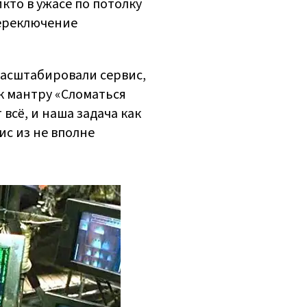
икто в ужасе по потолку
переключение
масштабировали сервис,
к мантру «Сломаться
 всё, и наша задача как
с из не вполне