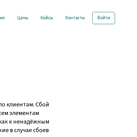
ие
Цены
Кейсы
Контакты
Войти
по клиентам. Сбой
сем элементам
 как к ненадёжным
ие в случае сбоев