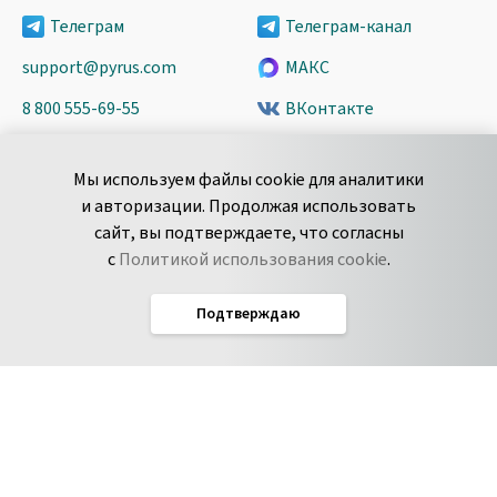
Телеграм
Телеграм-канал
support@pyrus.com
МАКС
8 800 555-69-55
ВКонтакте
+7 495 980-13-11
YouTube
Мы используем файлы cookie для аналитики
пн-пт с 9 до 18 часов (Мск)
Spark
и авторизации. Продолжая использовать
Сообщить об
Дзен
сайт, вы подтверждаете, что согласны
уязвимости
с
Политикой использования cookie
.
Подтверждаю
Русский
Условия использования
По­ли­ти­ка кон­фи­ден­ци­аль­но­сти
Соглашение об обработке данных
Политика использования cookie
Соглашение об уровне обслуживания Pyrus
IT-аккредитация