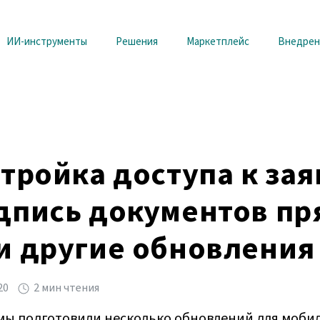
ИИ-инструменты
Решения
Маркетплейс
Внедрен
тройка доступа к зая
дпись документов пр
и другие обновления 
20
2 мин чтения
 мы подготовили несколько обновлений для моби