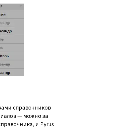
тками справочников
лиалов — можно за
справочника, и Pyrus