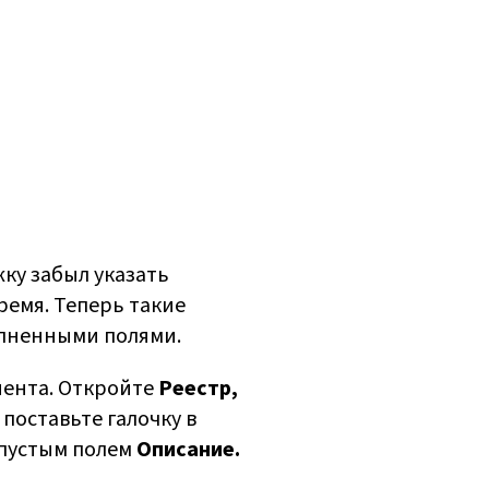
ку забыл указать
ремя. Теперь такие
олненными полями.
иента. Откройте
Реестр,
поставьте галочку в
 пустым полем
Описание.