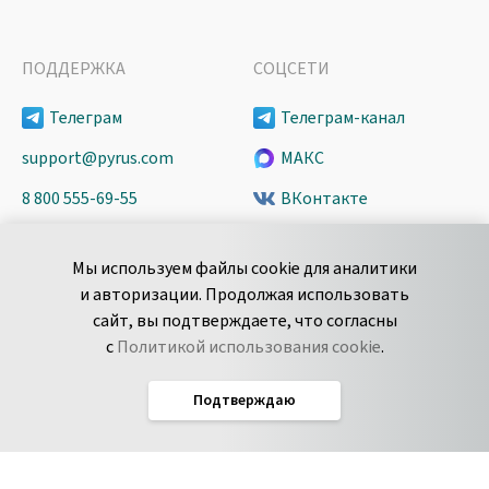
ПОДДЕРЖКА
СОЦСЕТИ
Телеграм
Телеграм-канал
support@pyrus.com
МАКС
8 800 555-69-55
ВКонтакте
+7 495 980-13-11
YouTube
Мы используем файлы cookie для аналитики
пн-пт с 9 до 18 часов (Мск)
Spark
и авторизации. Продолжая использовать
Сообщить об
Дзен
сайт, вы подтверждаете, что согласны
уязвимости
с
Политикой использования cookie
.
Подтверждаю
Русский
Условия использования
По­ли­ти­ка кон­фи­ден­ци­аль­но­сти
Соглашение об обработке данных
Политика использования cookie