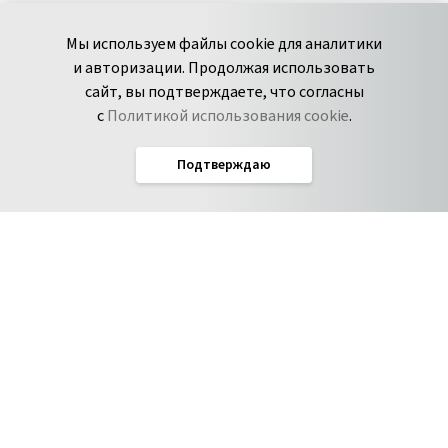
+7 495 980-13-11
YouTube
Мы используем файлы cookie для аналитики
пн-пт с 9 до 18 часов (Мск)
Spark
и авторизации. Продолжая использовать
Сообщить об
Дзен
сайт, вы подтверждаете, что согласны
уязвимости
с
Политикой использования cookie
.
Подтверждаю
Русский
Условия использования
По­ли­ти­ка кон­фи­ден­ци­аль­но­сти
Соглашение об обработке данных
Политика использования cookie
Соглашение об уровне обслуживания Pyrus
IT-аккредитация