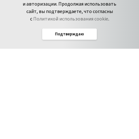
и авторизации. Продолжая использовать
Сообщить об
Дзен
сайт, вы подтверждаете, что согласны
уязвимости
с
Политикой использования cookie
.
Подтверждаю
Русский
Условия использования
По­ли­ти­ка кон­фи­ден­ци­аль­но­сти
Соглашение об обработке данных
Политика использования cookie
Соглашение об уровне обслуживания Pyrus
IT-аккредитация