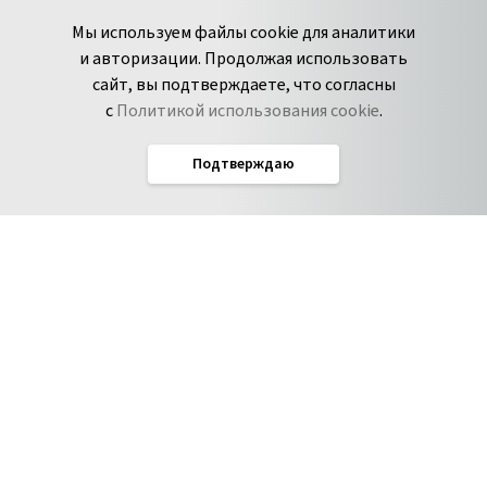
+7 495 980-13-11
YouTube
Мы используем файлы cookie для аналитики
пн-пт с 9 до 18 часов (Мск)
Spark
и авторизации. Продолжая использовать
Сообщить об
Дзен
сайт, вы подтверждаете, что согласны
уязвимости
с
Политикой использования cookie
.
Подтверждаю
Русский
Условия использования
По­ли­ти­ка кон­фи­ден­ци­аль­но­сти
Соглашение об обработке данных
Политика использования cookie
Соглашение об уровне обслуживания Pyrus
IT-аккредитация