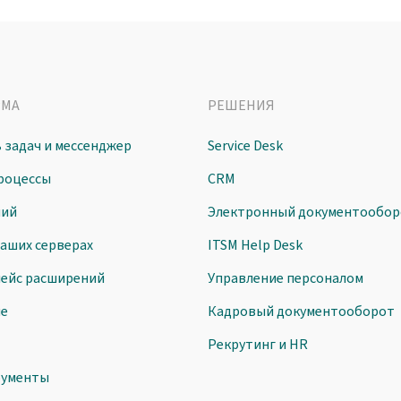
РМА
РЕШЕНИЯ
 задач и мессенджер
Service Desk
роцессы
CRM
ний
Электронный документообор
ваших серверах
ITSM Help Desk
ейс расширений
Управление персоналом
ие
Кадровый документооборот
Рекрутинг и HR
рументы