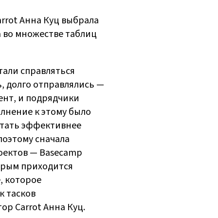
rrot Анна Куц выбрала
 во множестве таблиц
стали справляться
, долго отправлялись —
ент, и подрядчики
олнение к этому было
отать эффективнее
поэтому сначала
оектов — Basecamp
торым приходится
, которое
к тасков
р Carrot Анна Куц.