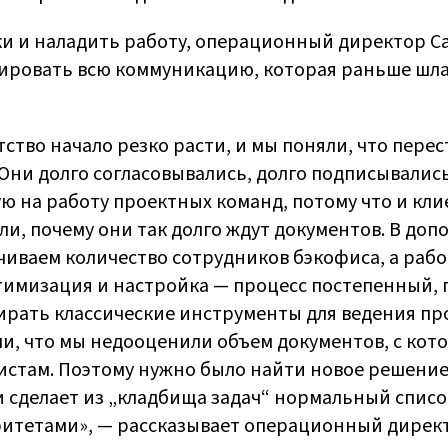
ки и наладить работу, операционный директор Ca
рировать всю коммуникацию, которая раньше шла
тство начало резко расти, и мы поняли, что пере
Они долго согласовывались, долго подписывались
ую на работу проектных команд, потому что и кли
и, почему они так долго ждут документов. В доп
чиваем количество сотрудников бэкофиса, а раб
птимизация и настройка — процесс постепенный, 
ирать классические инструменты для ведения пр
яли, что мы недооценили объем документов, с ко
истам. Поэтому нужно было найти новое решение
и сделает из „кладбища задач“ нормальный списо
итетами», — рассказывает операционный директо