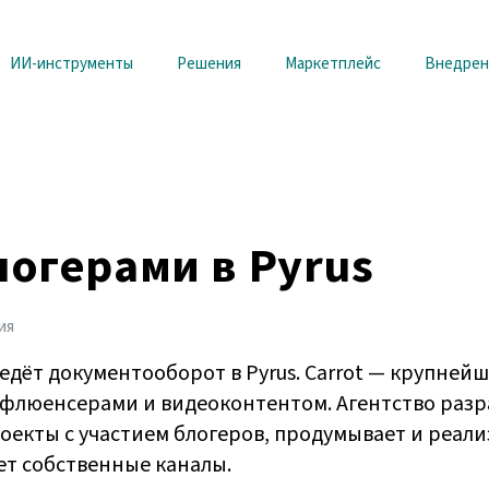
ИИ-инструменты
Решения
Маркетплейс
Внедрен
логерами в Pyrus
ия
 ведёт документооборот в Pyrus. Carrot — крупней
инфлюенсерами и видеоконтентом. Агентство раз
екты с участием блогеров, продумывает и реал
т собственные каналы.