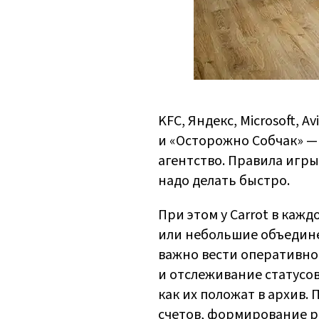
KFC, Яндекс, Microsoft, A
и «Осторожно Собчак» — 
агентство. Правила игры
надо делать быстро.
При этом у Carrot в каж
или небольшие объедине
важно вести оперативно и
и отслеживание статусов
как их положат в архив.
счетов, формирование р