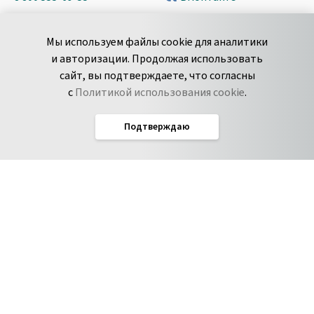
+7 495 980-13-11
YouTube
Мы используем файлы cookie для аналитики
пн-пт с 9 до 18 часов (Мск)
Spark
и авторизации. Продолжая использовать
Сообщить об
Дзен
сайт, вы подтверждаете, что согласны
уязвимости
с
Политикой использования cookie
.
Подтверждаю
Русский
Условия использования
По­ли­ти­ка кон­фи­ден­ци­аль­но­сти
Соглашение об обработке данных
Политика использования cookie
Соглашение об уровне обслуживания Pyrus
IT-аккредитация