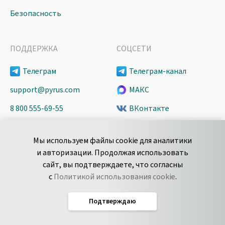
Безопасность
ПОДДЕРЖКА
СОЦСЕТИ
Телеграм
Телеграм-канал
support@pyrus.com
МАКС
8 800 555-69-55
ВКонтакте
+7 495 980-13-11
YouTube
Мы используем файлы cookie для аналитики
пн-пт с 9 до 18 часов (Мск)
Spark
и авторизации. Продолжая использовать
Сообщить об
Дзен
сайт, вы подтверждаете, что согласны
уязвимости
с
Политикой использования cookie
.
Подтверждаю
Русский
Условия использования
По­ли­ти­ка кон­фи­ден­ци­аль­но­сти
Соглашение об обработке данных