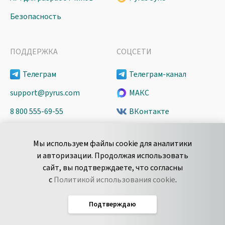
Безопасность
ПОДДЕРЖКА
СОЦСЕТИ
Телеграм
Телеграм-канал
support@pyrus.com
МАКС
8 800 555-69-55
ВКонтакте
+7 495 980-13-11
YouTube
Мы используем файлы cookie для аналитики
пн-пт с 9 до 18 часов (Мск)
Spark
и авторизации. Продолжая использовать
Сообщить об
Дзен
сайт, вы подтверждаете, что согласны
уязвимости
с
Политикой использования cookie
.
Подтверждаю
Русский
Условия использования