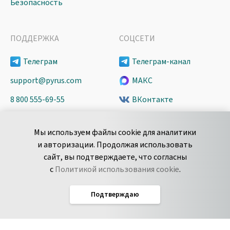
Безопасность
ПОДДЕРЖКА
СОЦСЕТИ
Телеграм
Телеграм-канал
support@pyrus.com
МАКС
8 800 555-69-55
ВКонтакте
+7 495 980-13-11
YouTube
Мы используем файлы cookie для аналитики
пн-пт с 9 до 18 часов (Мск)
Spark
и авторизации. Продолжая использовать
Сообщить об
Дзен
сайт, вы подтверждаете, что согласны
уязвимости
с
Политикой использования cookie
.
Подтверждаю
Русский
Условия использования
По­ли­ти­ка кон­фи­ден­ци­аль­но­сти
Соглашение об обработке данных