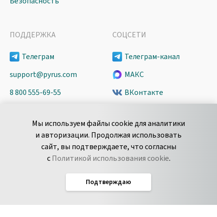
Безопасность
ПОДДЕРЖКА
СОЦСЕТИ
Телеграм
Телеграм-канал
support@pyrus.com
МАКС
8 800 555-69-55
ВКонтакте
+7 495 980-13-11
YouTube
Мы используем файлы cookie для аналитики
пн-пт с 9 до 18 часов (Мск)
Spark
и авторизации. Продолжая использовать
Сообщить об
Дзен
сайт, вы подтверждаете, что согласны
уязвимости
с
Политикой использования cookie
.
Подтверждаю
Русский
Условия использования
По­ли­ти­ка кон­фи­ден­ци­аль­но­сти
Соглашение об обработке данных