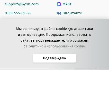
support@pyrus.com
МАКС
8 800 555-69-55
ВКонтакте
+7 495 980-13-11
YouTube
Мы используем файлы cookie для аналитики
пн-пт с 9 до 18 часов (Мск)
Spark
и авторизации. Продолжая использовать
Сообщить об
Дзен
сайт, вы подтверждаете, что согласны
уязвимости
с
Политикой использования cookie
.
Подтверждаю
Русский
Условия использования
По­ли­ти­ка кон­фи­ден­ци­аль­но­сти
Соглашение об обработке данных
Политика использования cookie
Соглашение об уровне обслуживания Pyrus
IT-аккредитация