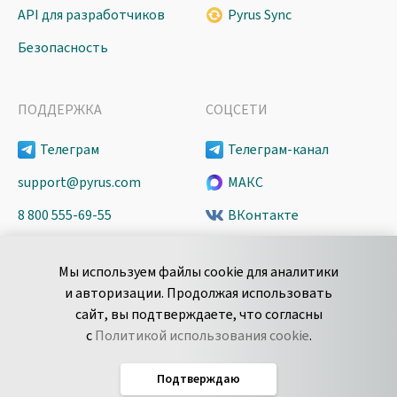
API для разработчиков
Pyrus Sync
Безопасность
ПОДДЕРЖКА
СОЦСЕТИ
Телеграм
Телеграм-канал
support@pyrus.com
МАКС
8 800 555-69-55
ВКонтакте
+7 495 980-13-11
YouTube
Мы используем файлы cookie для аналитики
пн-пт с 9 до 18 часов (Мск)
Spark
и авторизации. Продолжая использовать
Сообщить об
Дзен
сайт, вы подтверждаете, что согласны
уязвимости
с
Политикой использования cookie
.
Подтверждаю
Русский
Условия использования