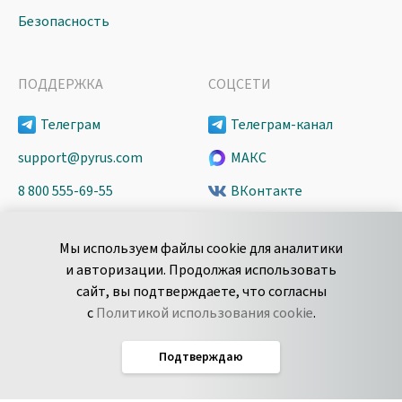
Безопасность
ПОДДЕРЖКА
СОЦСЕТИ
Телеграм
Телеграм-канал
support@pyrus.com
МАКС
8 800 555-69-55
ВКонтакте
+7 495 980-13-11
YouTube
Мы используем файлы cookie для аналитики
пн-пт с 9 до 18 часов (Мск)
Spark
и авторизации. Продолжая использовать
Сообщить об
Дзен
сайт, вы подтверждаете, что согласны
уязвимости
с
Политикой использования cookie
.
Подтверждаю
Русский
Условия использования
По­ли­ти­ка кон­фи­ден­ци­аль­но­сти
Соглашение об обработке данных