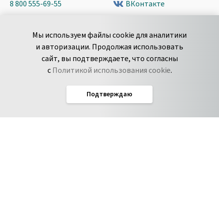
8 800 555-69-55
ВКонтакте
+7 495 980-13-11
YouTube
Мы используем файлы cookie для аналитики
пн-пт с 9 до 18 часов (Мск)
Spark
и авторизации. Продолжая использовать
Сообщить об
Дзен
сайт, вы подтверждаете, что согласны
уязвимости
с
Политикой использования cookie
.
Подтверждаю
Русский
Условия использования
По­ли­ти­ка кон­фи­ден­ци­аль­но­сти
Соглашение об обработке данных
Политика использования cookie
Соглашение об уровне обслуживания Pyrus
IT-аккредитация