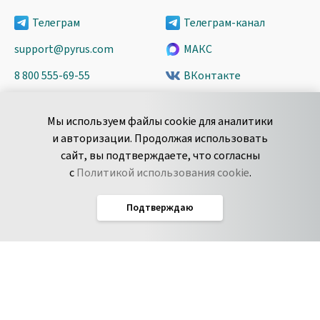
Телеграм
Телеграм-канал
support@pyrus.com
МАКС
8 800 555-69-55
ВКонтакте
+7 495 980-13-11
YouTube
Мы используем файлы cookie для аналитики
пн-пт с 9 до 18 часов (Мск)
Spark
и авторизации. Продолжая использовать
Сообщить об
Дзен
сайт, вы подтверждаете, что согласны
уязвимости
с
Политикой использования cookie
.
Подтверждаю
Русский
Условия использования
По­ли­ти­ка кон­фи­ден­ци­аль­но­сти
Соглашение об обработке данных
Политика использования cookie
Соглашение об уровне обслуживания Pyrus
IT-аккредитация