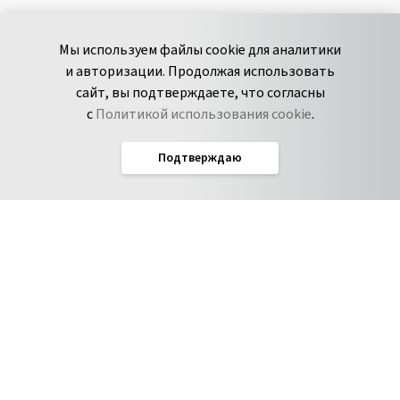
+7 495 980-13-11
YouTube
Мы используем файлы cookie для аналитики
пн-пт с 9 до 18 часов (Мск)
Spark
и авторизации. Продолжая использовать
Сообщить об
Дзен
сайт, вы подтверждаете, что согласны
уязвимости
с
Политикой использования cookie
.
Подтверждаю
Русский
Условия использования
По­ли­ти­ка кон­фи­ден­ци­аль­но­сти
Соглашение об обработке данных
Политика использования cookie
Соглашение об уровне обслуживания Pyrus
IT-аккредитация