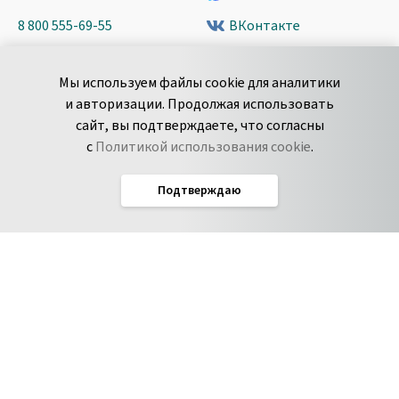
8 800 555-69-55
ВКонтакте
+7 495 980-13-11
YouTube
Мы используем файлы cookie для аналитики
пн-пт с 9 до 18 часов (Мск)
Spark
и авторизации. Продолжая использовать
Сообщить об
Дзен
сайт, вы подтверждаете, что согласны
уязвимости
с
Политикой использования cookie
.
Подтверждаю
Русский
Условия использования
По­ли­ти­ка кон­фи­ден­ци­аль­но­сти
Соглашение об обработке данных
Политика использования cookie
Соглашение об уровне обслуживания Pyrus
IT-аккредитация