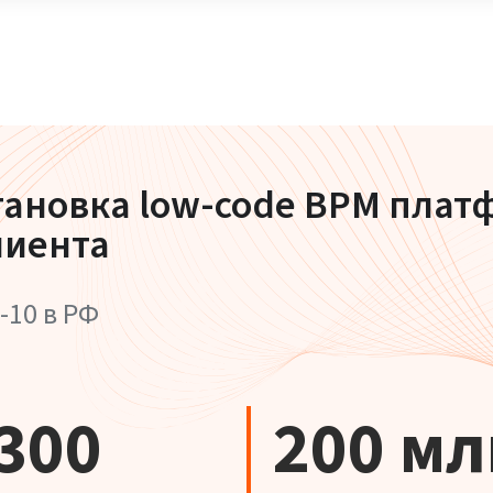
тановка low-code BPM пла
лиента
-10 в РФ
 300
200 мл