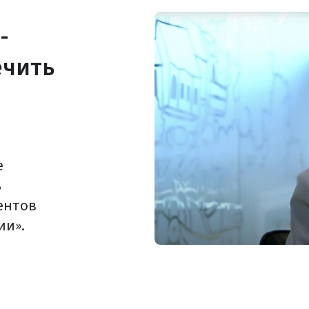
-
ечить
е
ь
ентов
ии».