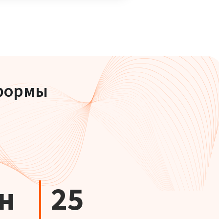
тформы
н
25