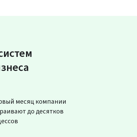
систем
изнеса
рвый месяц компании
раивают до десятков
цессов