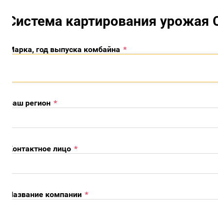
Система картирования урожая Ск
арка, год выпуска комбайна
*
аш регион
*
онтактное лицо
*
азвание компании
*