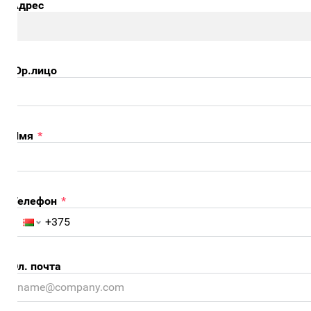
Адрес
Юр.лицо
Имя
*
Телефон
*
л. почта