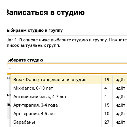
Записаться в студию
ыбираем студию и группу
аг 1. В списке ниже выберите студию и группу. Начните вв
писок актуальных групп.
Выберите студию
Break Dance, танцевальная студия, 19, идёт набор, Среда: 
ыберите группу в данной студии
Break Dance, танцевальная студия
19
идёт на
Mix-dance, 8-13 лет
4
идёт на
нформация о выбранной группе
Английский язык, 4-7 лет
4
идёт на
едагог студии
Арт-терапия, 3-4 года
15
идёт на
Арт-терапия, 4-5 лет
10
идёт на
Барабаны
27
идёт на