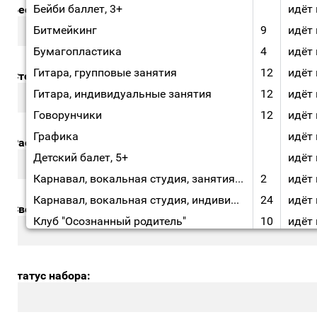
Бейби баллет, 3+
идёт на
есплатная группа?
Битмейкинг
9
идёт на
Бумагопластика
4
идёт на
Гитара, групповые занятия
12
идёт на
тоимость занятий
Гитара, индивидуальные занятия
12
идёт на
Говорунчики
12
идёт на
Графика
идёт на
асписание занятий
Детский балет, 5+
идёт на
Карнавал, вокальная студия, занятия в группе
2
идёт на
Карнавал, вокальная студия, индивидуальные занятия
24
идёт на
вободных мест:
Клуб "Осознанный родитель"
10
идёт на
Кроха, 1,9-1,11 года
2
идёт на
Кроха, 2-2,5 года
5
идёт на
татус набора:
Мама и малыш, 1-2 года
5
идёт на
Мама и малыш, 2-3 года
5
идёт на