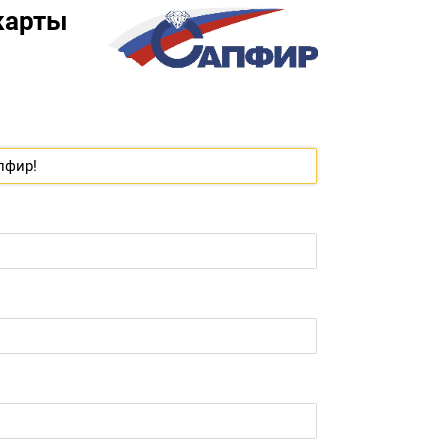
карты
пфир!