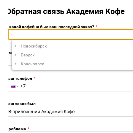
Обратная связь Академия Кофе
 какой кофейни был ваш последний заказ?
*
Поиск не дал результатов
Новосибирск
Имя
*
Фамилия
Бердск
Красноярск
аш телефон
*
аш заказ был
роблема
*