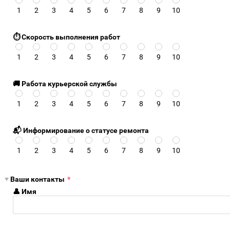
1
2
3
4
5
6
7
8
9
10
⏱️ Скорость выполнения работ
1
2
3
4
5
6
7
8
9
10
🚚 Работа курьерской службы
1
2
3
4
5
6
7
8
9
10
📬 Информирование о статусе ремонта
1
2
3
4
5
6
7
8
9
10
Ваши контакты
*
👤 Имя