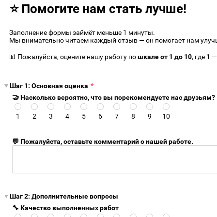
⭐ Помогите нам стать лучше!
Заполнение формы займёт меньше 1 минуты.
Мы внимательно читаем каждый отзыв — он помогает нам улуч
📊 Пожалуйста, оцените нашу работу по
шкале от 1 до 10
, где
1
—
Шаг 1: Основная оценка
*
🤝 Насколько вероятно, что вы порекомендуете нас друзьям?
1
2
3
4
5
6
7
8
9
10
💬 Пожалуйста, оставьте комментарий о нашей работе.
Шаг 2: Дополнительные вопросы
🔧 Качество выполненных работ