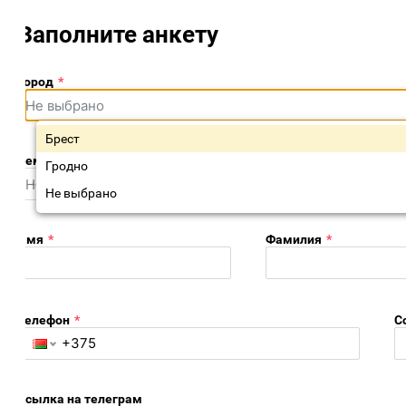
Заполните анкету
ород
*
Брест. Подсвечен 1 из 3
Брест
ем хотите быть
*
Гродно
Не выбрано
Имя
*
Фамилия
*
елефон
*
Ссылк
сылка на телеграм