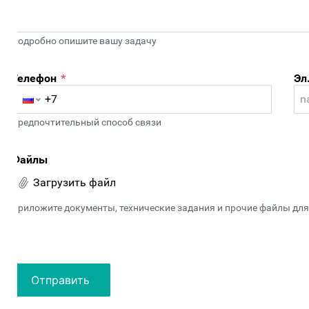
одробно опишите вашу задачу
Телефон
*
Эл. п
редпочтительный способ связи
Файлы
Загрузить файл
риложите документы, технические задания и прочие файлы для уг
Отправить